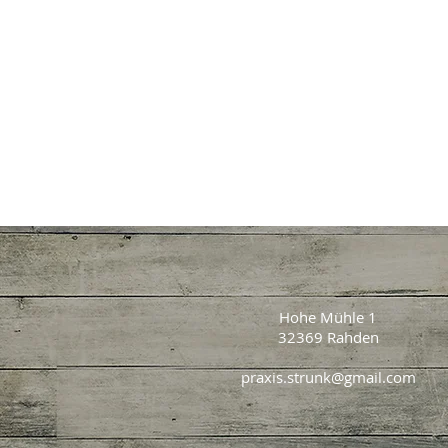
Hohe Mühle 1
32369 Rahden
praxis.strunk@gmail.com